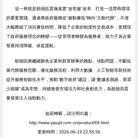
這一舉措是順德區貫徹落實“放管服”改革、打造一流營商環境
的重要實踐。通過將政府服務從“被動審批”轉向“主動代辦”，不僅
大幅壓縮了項目審批時間，降低了企業的制度性交易成本，更體現
了政府服務理念的轉變——從管理者轉變為服務者，致力于為企業
發展掃清障礙、保駕護航。
順德區將繼續聚焦企業和群眾辦事的難點、堵點問題，不斷拓
展代辦服務范圍，優化服務流程，利用大數據、人工智能等新技術
提升服務智能化水平，推動“數字政府”建設，讓“數據多跑路，群眾
少跑腿”成為常態，持續激發市場活力和社會創造力，為順德高質
量發展注入強勁動力。
如若轉載，請注明出處：
http://www.yipujd.com.cn/product/69.html
更新時間：2026-06-19 22:55:56