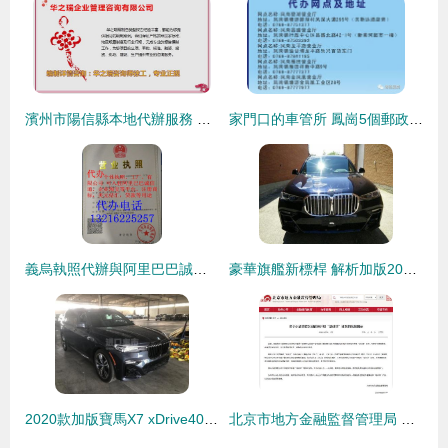
濱州市陽信縣本地代辦服務 項目立項手續辦理與貸款申報一站式解決方案
家門口的車管所 鳳崗5個郵政網點可代辦16項車駕管業務及貸款申報手續
義烏執照代辦與阿里巴巴誠信通服務全解析 助您高效開通常務平臺
豪華旗艦新標桿 解析加版2020款寶馬X7 xDrive40i M運動卓越豪華6座車型
2020款加版寶馬X7 xDrive40i M運動大豪華現車詳解 國六排放，全國落牌極速提車
北京市地方金融監督管理局 異地小貸公司不得在京開展放貸及貸款代辦業務