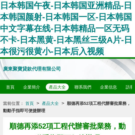
日本韩国午夜-日本韩国亚洲精品-日
本韩国颜射-日本韩国一区-日本韩国
中文字幕在线-日本韩精品一区无码
不卡-日本黑黄-日本黑丝三级A片-日
本很污很黄小-日本后入视频
廣東聚寶貸款代理有限公司
首頁
企業簡介
產品大全
聯系我們
企業信息
訪客
>
>
當前位置：
首頁
產品大全
順德再添52項工程代辦審批業務，
動動手指即可便捷辦理
順德再添52項工程代辦審批業務，動