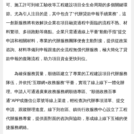
可、施工許可到竣工驗收等工程建設項目全生命周期的多個關鍵環
節。尤為引人注目的是，其中包含了“代辦貸款申報手續業務”，這
一創新服務將有效解決企業在項目融資過程中面臨的流程不熟、材
料繁瑣、多頭跑動等痛點。企業只需通過線上平臺“動動手指”提交
申請和相關材料，專業的代辦服務團隊便會主動對接，提供從政策
咨詢、材料準備到申報跟進的全流程無償代辦服務，極大簡化了貸
款申報的復雜流程，助力項目資金更快到位。
為確保服務質量，順德區建立了專業的工程建設項目代辦服務
隊伍，并依托“互聯網+政務服務”平臺，實現了線上線下一體化辦
理。申請人可通過廣東政務服務網順德專區、“順德政務百事
通”APP或微信公眾號等線上渠道，輕松查詢代辦事項清單、提交
申請、跟蹤辦理進度。線下則在區、鎮街行政服務中心設立了工程
代辦服務專窗，提供面對面的咨詢與協助，形成線上線下互補的便
捷服務網絡。