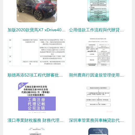
加版2020款寶馬X7 xDrive40i M運動卓越豪華 現車現提，分期無憂
公用借款工作流程與代辦貸款申報手續業務指南
順德再添52項工程代辦審批業務，動動手指即可便捷辦理
朔州農商行因違規管理使用印章與辦理信貸業務被罰70萬元
漢口專業財稅服務 財務代理、內賬外賬管理、一般納稅人申請、清理舊賬與代辦貸款申報一站式解決方案
深圳車管業務與車輛貸款代辦須知 規范流程與風險防范