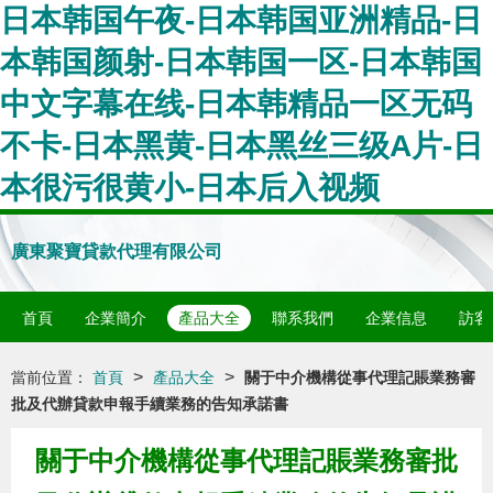
日本韩国午夜-日本韩国亚洲精品-日
本韩国颜射-日本韩国一区-日本韩国
中文字幕在线-日本韩精品一区无码
不卡-日本黑黄-日本黑丝三级A片-日
本很污很黄小-日本后入视频
廣東聚寶貸款代理有限公司
首頁
企業簡介
產品大全
聯系我們
企業信息
訪客
>
>
當前位置：
首頁
產品大全
關于中介機構從事代理記賬業務審
批及代辦貸款申報手續業務的告知承諾書
關于中介機構從事代理記賬業務審批