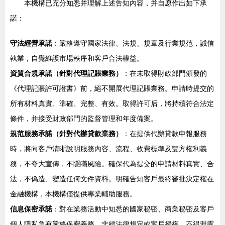
本機構已充分知悉并理解上述告知內容，并自愿作出如下承
諾：
守法經營承諾
：嚴格遵守國家法律、法規、規章及行業規范，誠信
執業，自覺維護市場秩序和客戶合法權益。
資質合規承諾（針對代理記賬業務）
：在未取得財政部門頒發的
《代理記賬許可證書》前，絕不開展代理記賬業務。申請時提交的
所有材料真實、準確、完整、有效。取得許可后，將持續符合法定
條件，并接受財政部門的監督管理和年度備案。
規范服務承諾（針對代辦貸款業務）
：在提供代辦貸款申報服務
時，將向客戶清晰說明服務內容、流程、收費標準及雙方權利義
務，不夸大宣傳，不隱瞞風險。確保代為提交的申請材料真實、合
法，不偽造、變造任何文件資料。明確告知客戶最終審批決定權在
金融機構，本機構僅提供專業輔助服務。
信息保密承諾
：對在業務活動中知悉的國家秘密、商業秘密及客戶
個人隱私負有嚴格保密義務，非經法律規定或客戶授權，不得泄露